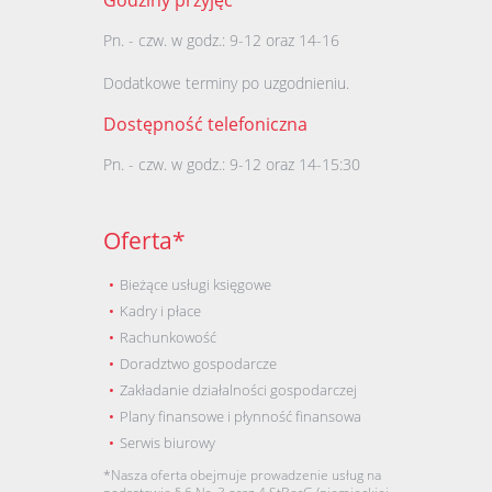
Godziny przyj
ęć
Pn. - czw. w godz.
:
9-12 oraz 14-16
Dodatkowe terminy po uzgodnieniu.
Dost
ę
pno
ść
telefoniczna
Pn. - czw. w godz.
:
9-12 oraz 14-15:30
Oferta*
Bieżące usługi księgowe
Kadry i płace
Rachunkowość
Doradztwo gospodarcze
Zakładanie działalności gospodarczej
Plany finansowe
i
płynność finansowa
Serwis biurowy
*Nasza oferta obejmuje prowadzenie usług na