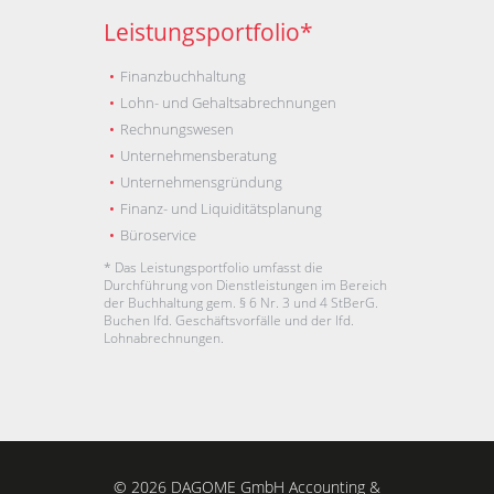
Leistungsportfolio*
Finanzbuchhaltung
Lohn- und Gehaltsabrechnungen
Rechnungswesen
Unternehmensberatung
Unternehmensgründung
Finanz- und Liquiditätsplanung
Büroservice
* Das Leistungsportfolio umfasst die
Durchführung von Dienstleistungen im Bereich
der Buchhaltung gem. § 6 Nr. 3 und 4 StBerG.
Buchen lfd. Geschäftsvorfälle und der lfd.
Lohnabrechnungen.
© 2026 DAGOME GmbH Accounting &