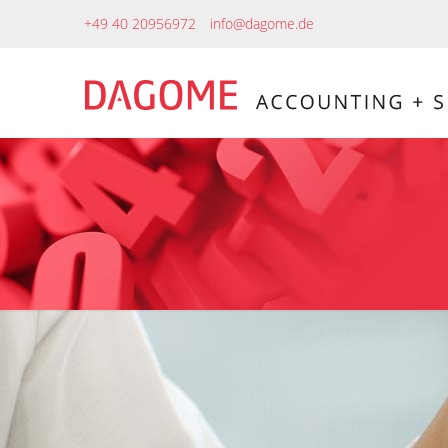
+49 40 20956972
info@dagome.de