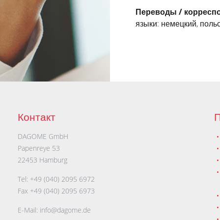
Переводы / корресп
языки: немецкий, польс
Контакт
П
DAGOME GmbH
Papenreye 53
22453 Hamburg
Tel: +49 (040) 2095 6972
Fax +49 (040) 2095 6973
E-Mail:
info@dagome.de